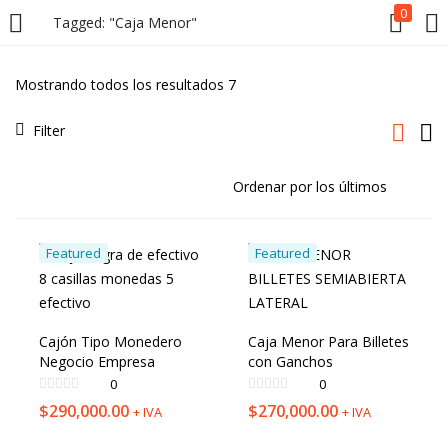
0
Tagged: "Caja Menor"
LOGIN
Mostrando todos los resultados 7
Enter your username and password to login.
Filter
Featured
Featured
Remember me
Lost password?
Cajón Tipo Monedero
Caja Menor Para Billetes
Negocio Empresa
con Ganchos
0
0
$
290,000.00
$
270,000.00
+ IVA
+ IVA