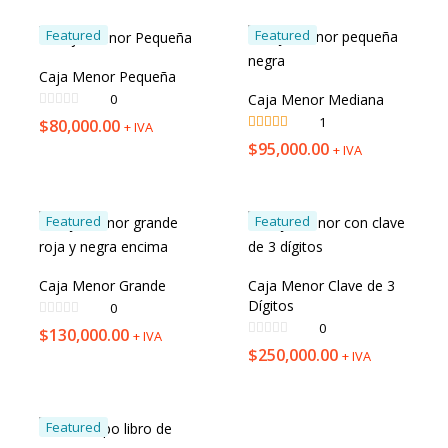
Featured
Featured
Caja Menor Pequeña
Caja Menor Mediana
0
1
$
80,000.00
+ IVA
Valorado en
$
95,000.00
+ IVA
5.00
de 5
Featured
Featured
Caja Menor Grande
Caja Menor Clave de 3
Dígitos
0
0
$
130,000.00
+ IVA
$
250,000.00
+ IVA
Featured