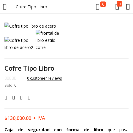
0
0
Cofre Tipo Libro
LOGIN
Enter your username and password to login.
Cofre Tipo Libro
Remember me
Lost password?
0
customer reviews
Sold:
0
+ IVA
$
130,000.00
Caja de seguridad con forma de libro
que pasa