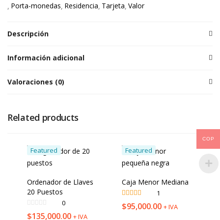
Porta-monedas
Residencia
Tarjeta
Valor
Descripción
Información adicional
Valoraciones (0)
Related products
COP
Featured
Featured
Ordenador de Llaves
Caja Menor Mediana
20 Puestos
1
0
Valorado en
$
95,000.00
+ IVA
5.00
de 5
$
135,000.00
+ IVA